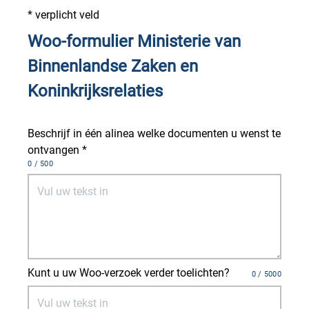
* verplicht veld
Woo-formulier Ministerie van
Binnenlandse Zaken en
Koninkrijksrelaties
Beschrijf in één alinea welke documenten u wenst te
ontvangen *
0 / 500
Nog van de 500 tekens over
Kunt u uw Woo-verzoek verder toelichten?
0 / 5000
Nog van de 